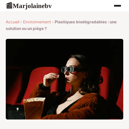
Marjolainebv
📰
Accueil
›
Environnement
›
Plastiques biodégradables : une
solution ou un piège ?